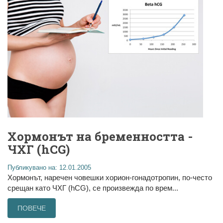
Хормонът на бременността -
ЧХГ (hCG)
Публикувано на: 12.01.2005
Хормонът, наречен човешки хорион-гонадотропин, по-често
срещан като ЧХГ (hCG), се произвежда по врем...
ПОВЕЧЕ