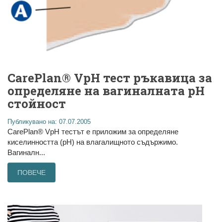
CarePlan® VpH тест ръкавица за
определяне на вагиналната pH
стойност
Публикувано на: 07.07.2005
CarePlan® VpH тестът е приложим за определяне
киселинността (рН) на влагалищното съдържимо.
Вагиналн...
ПОВЕЧЕ