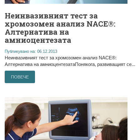
Неинвазивният тест за
хромозомен анализ NACE®:
Алтернатива на
амниоцентезата
Публикувано на: 06.12.2013
Неинвазивният тест за хромозомен анализ NACE®:
Алтернатива на амниоцентезатаПонякога, развиващият се...
ПОВЕЧЕ